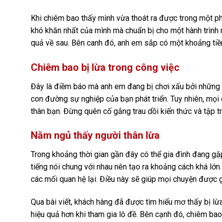
Khi chiêm bao thấy mình vừa thoát ra được trong một ph
khó khăn nhất của mình mà chuẩn bị cho một hành trình m
quả về sau. Bên canh đó, anh em sắp có một khoảng tiền
Chiêm bao bị lừa trong công việc
Đây là điềm báo mà anh em đang bị chơi xấu bởi những 
con đường sự nghiệp của bạn phát triển. Tuy nhiên, mọi
thân bạn. Đừng quên cố gắng trau dồi kiến thức và tập tr
Nằm ngủ thấy người thân lừa
Trong khoảng thời gian gần đây có thể gia đình đang g
tiếng nói chung với nhau nên tạo ra khoảng cách khá lớn
các mối quan hệ lại. Điều này sẽ giúp mọi chuyện được 
Qua bài viết, khách hàng đã được tìm hiểu mơ thấy bị lừ
hiệu quả hơn khi tham gia lô đề. Bên cạnh đó, chiêm b