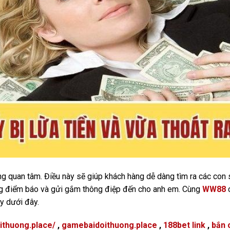
àng quan tâm. Điều này sẽ giúp khách hàng dễ dàng tìm ra các con
ng điểm báo và gửi gắm thông điệp đến cho anh em. Cùng
WW88
ay dưới đây.
ithuong.place/
,
gamebaidoithuong.place
,
188bet link
,
bắn 