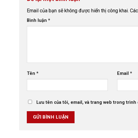
Email của bạn sẽ không được hiển thị công khai.
Các
Bình luận
*
Tên
*
Email
*
Lưu tên của tôi, email, và trang web trong trình 