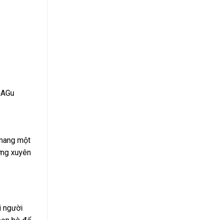
 mang một
ờng xuyên
i người