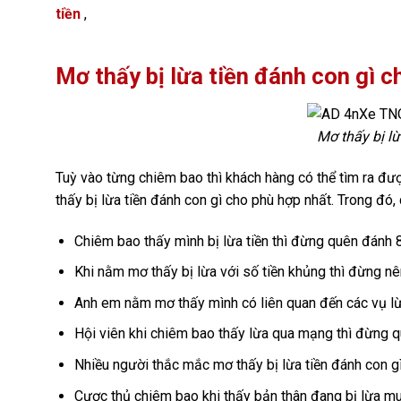
tiền
,
Mơ thấy bị lừa tiền đánh con gì 
Mơ thấy bị lừ
Tuỳ vào từng chiêm bao thì khách hàng có thể tìm ra đ
thấy bị lừa tiền đánh con gì cho phù hợp nhất. Trong đ
Chiêm bao thấy mình bị lừa tiền thì đừng quên đánh 8
Khi nằm mơ thấy bị lừa với số tiền khủng thì đừng nê
Anh em nằm mơ thấy mình có liên quan đến các vụ lừa
Hội viên khi chiêm bao thấy lừa qua mạng thì đừng q
Nhiều người thắc mắc mơ thấy bị lừa tiền đánh con gì
Cược thủ chiêm bao khi thấy bản thân đang bị lừa mu