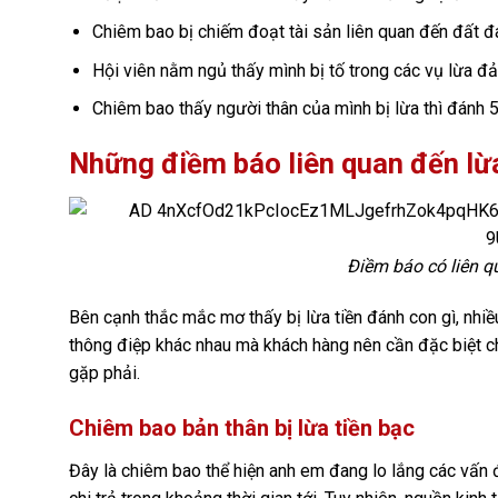
Chiêm bao bị chiếm đoạt tài sản liên quan đến đất đa
Hội viên nằm ngủ thấy mình bị tố trong các vụ lừa đả
Chiêm bao thấy người thân của mình bị lừa thì đánh 5
Những điềm báo liên quan đến lừ
Điềm báo có liên q
Bên cạnh thắc mắc mơ thấy bị lừa tiền đánh con gì, nh
thông điệp khác nhau mà khách hàng nên cần đặc biệt c
gặp phải.
Chiêm bao bản thân bị lừa tiền bạc
Đây là chiêm bao thể hiện anh em đang lo lắng các vấn đ