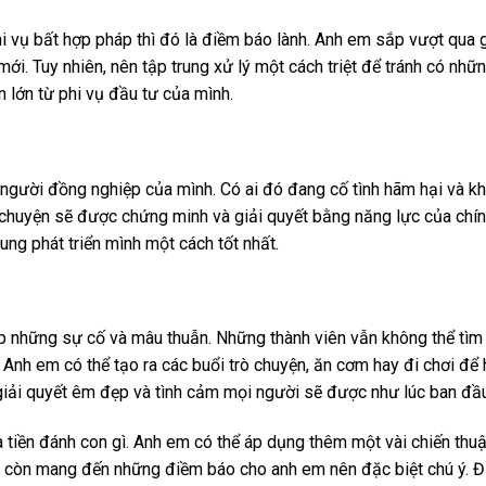
i vụ bất hợp pháp thì đó là điềm báo lành. Anh em sắp vượt qua 
ới. Tuy nhiên, nên tập trung xử lý một cách triệt để tránh có nhữ
 lớn từ phi vụ đầu tư của mình.
người đồng nghiệp của mình. Có ai đó đang cố tình hãm hại và k
 chuyện sẽ được chứng minh và giải quyết bằng năng lực của chí
ung phát triển mình một cách tốt nhất.
ặp những sự cố và mâu thuẫn. Những thành viên vẫn không thể tì
. Anh em có thể tạo ra các buổi trò chuyện, ăn cơm hay đi chơi để
giải quyết êm đẹp và tình cảm mọi người sẽ được như lúc ban đầu
a tiền đánh con gì. Anh em có thể áp dụng thêm một vài chiến thu
ao còn mang đến những điềm báo cho anh em nên đặc biệt chú ý. 