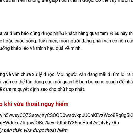
nh tế của anh em không thể giúp hoàn thành được. Có thể vay mượn
lừa và điềm báo cũng được nhiều khách hàng quan tâm. Điều này th
c hoặc cuộc sống. Tuy nhiên, mọi người đang phân vân có nên can
huống khéo léo và tránh hậu quả về mình.
ng và vẫn chưa xử lý được. Mọi người vẫn đang mãi đi tìm lối ra
i viên có thể tận dụng các mối quan hệ bạn bè xung quanh để nhậ
để đưa ra quyết định sao cho phù hợp nhất.
áo khi vừa thoát nguy hiểm
y bản thân vừa được thoát hiểm