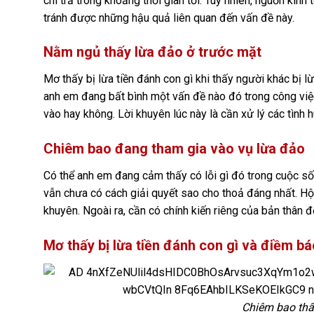
chi trả trong khoảng thời gian tới. Tuy nhiên, nguồn ki
tránh được những hậu quả liên quan đến vấn đề này.
Nằm ngủ thấy lừa đảo ở trước mặt
Mơ thấy bị lừa tiền đánh con gì khi thấy người khác bị 
anh em đang bất bình một vấn đề nào đó trong công việ
vào hay không. Lời khuyên lúc này là cần xử lý các tình 
Chiêm bao đang tham gia vào vụ lừa đảo
Có thể anh em đang cảm thấy có lỗi gì đó trong cuộc số
vẫn chưa có cách giải quyết sao cho thoả đáng nhất. Hộ
khuyên. Ngoài ra, cần có chính kiến riêng của bản thân 
Mơ thấy bị lừa tiền đánh con gì và điềm b
Chiêm bao thấ