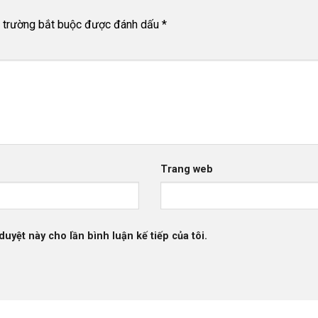
 trường bắt buộc được đánh dấu
*
Trang web
duyệt này cho lần bình luận kế tiếp của tôi.