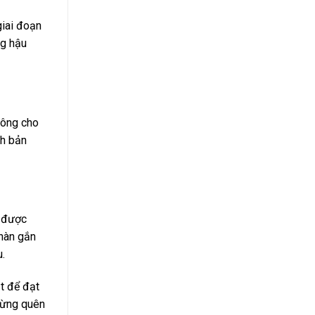
giai đoạn
ng hậu
hông cho
nh bản
m được
 hàn gắn
.
ật để đạt
Đừng quên