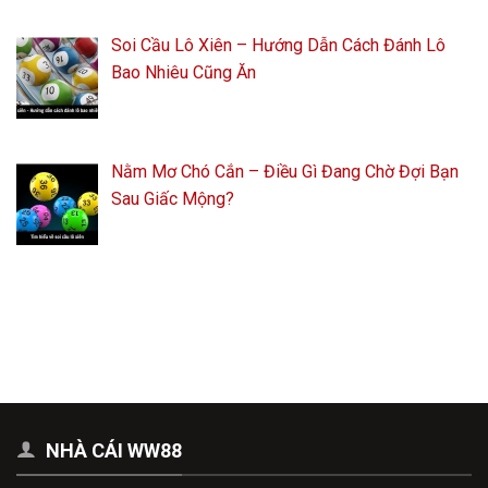
Soi Cầu Lô Xiên – Hướng Dẫn Cách Đánh Lô
Bao Nhiêu Cũng Ăn
Nằm Mơ Chó Cắn – Điều Gì Đang Chờ Đợi Bạn
Sau Giấc Mộng?
333666
NHÀ CÁI WW88