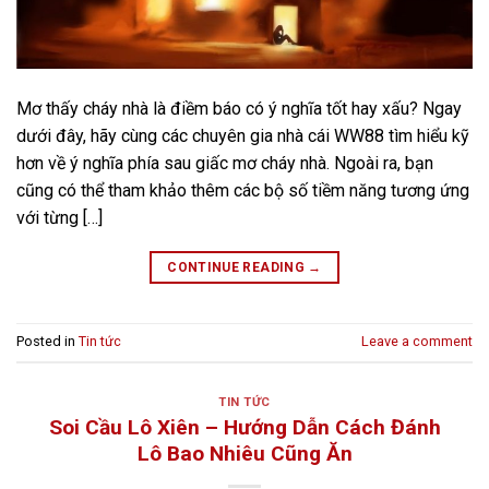
Mơ thấy cháy nhà là điềm báo có ý nghĩa tốt hay xấu? Ngay
dưới đây, hãy cùng các chuyên gia nhà cái WW88 tìm hiểu kỹ
hơn về ý nghĩa phía sau giấc mơ cháy nhà. Ngoài ra, bạn
cũng có thể tham khảo thêm các bộ số tiềm năng tương ứng
với từng […]
CONTINUE READING
→
Posted in
Tin tức
Leave a comment
TIN TỨC
Soi Cầu Lô Xiên – Hướng Dẫn Cách Đánh
Lô Bao Nhiêu Cũng Ăn