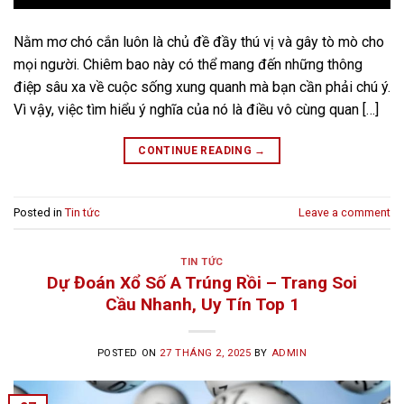
Nằm mơ chó cắn luôn là chủ đề đầy thú vị và gây tò mò cho
mọi người. Chiêm bao này có thể mang đến những thông
điệp sâu xa về cuộc sống xung quanh mà bạn cần phải chú ý.
Vì vậy, việc tìm hiểu ý nghĩa của nó là điều vô cùng quan […]
CONTINUE READING
→
Posted in
Tin tức
Leave a comment
TIN TỨC
Dự Đoán Xổ Số A Trúng Rồi – Trang Soi
Cầu Nhanh, Uy Tín Top 1
POSTED ON
27 THÁNG 2, 2025
BY
ADMIN