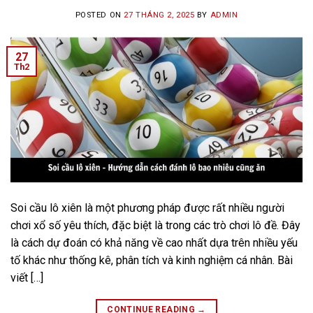
POSTED ON
27 THÁNG 2, 2025
BY
ADMIN
27
Th2
Soi cầu lô xiên là một phương pháp được rất nhiều người
chơi xổ số yêu thích, đặc biệt là trong các trò chơi lô đề. Đây
là cách dự đoán có khả năng về cao nhất dựa trên nhiều yếu
tố khác như thống kê, phân tích và kinh nghiệm cá nhân. Bài
viết […]
CONTINUE READING
→